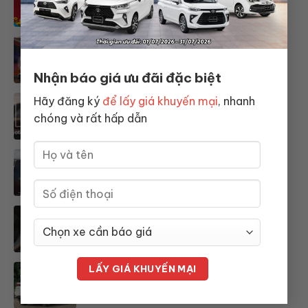
ĐẤT NƯỚC
Sự kiện XEM THOẢI MÁI – LÁI TỰ DO
– MUA ƯU ĐÃI tại Toyota Thăng
Long
Nhận báo giá ưu đãi đặc biệt
Hãy đăng ký
để lấy giá khuyến mại
, nhanh
Giới thiệu về TNGA Toyota
chóng và rất hấp dẫn
Apple carplay là gì? Cách kết nối
Apple carplay trên ô tô
5 thói quen xấu khi điều khiển ô tô
dễ gây tai nạn
Hướng dẫn cách xử lý lốp và bình ắc
quy trong trường hợp khẩn cấp