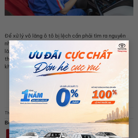
Để xử lý vô lăng ô tô bị lệch cần phải tìm ra nguyên
nhân chính xác. Thế nên, sau khi xác định được vô
×
lăng lệch lái chủ xe cần nhanh chóng đưa xe đến hệ
thống đại lý gần nhất để nhanh chóng kiểm tra và
khắc phục vấn đề.
This entry was posted in
Tin tức
. Bookmark the
permalink
.
Bài viết liên quan
THÔNG BÁO NGHỈ LỄ 30/4 & 1/5 –
KỶ NIỆM 50 NĂM THỐNG NHẤT