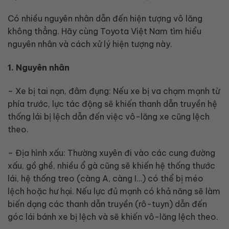
Có nhiều nguyên nhân dẫn đến hiện tượng vô lăng
không thẳng. Hãy cùng Toyota Việt Nam tìm hiểu
nguyên nhân và cách xử lý hiện tượng này.
1. Nguyên nhân
– Xe bị tai nạn, đâm đụng: Nếu xe bị va chạm mạnh từ
phía trước, lực tác động sẽ khiến thanh dẫn truyền hệ
thống lái bị lệch dẫn đến việc vô-lăng xe cũng lệch
theo.
– Địa hình xấu: Thường xuyên đi vào các cung đường
xấu, gồ ghề, nhiều ổ gà cũng sẽ khiến hệ thống thước
lái, hệ thống treo (càng A, càng I…) có thể bị méo
lệch hoặc hư hại. Nếu lực đủ mạnh có khả năng sẽ làm
biến dạng các thanh dẫn truyền (rô-tuyn) dẫn đến
góc lái bánh xe bị lệch và sẽ khiến vô-lăng lệch theo.