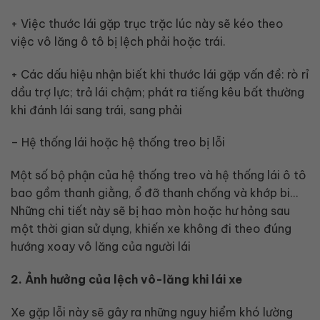
+ Việc thước lái gặp trục trặc lúc này sẽ kéo theo
việc vô lăng ô tô bị lệch phải hoặc trái.
+ Các dấu hiệu nhận biết khi thước lái gặp vấn đề: rò rỉ
dầu trợ lực; trả lái chậm; phát ra tiếng kêu bất thường
khi đánh lái sang trái, sang phải
– Hệ thống lái hoặc hệ thống treo bị lỗi
Một số bộ phận của hệ thống treo và hệ thống lái ô tô
bao gồm thanh giằng, ổ đỡ thanh chống và khớp bi…
Những chi tiết này sẽ bị hao mòn hoặc hư hỏng sau
một thời gian sử dụng, khiến xe không đi theo đúng
hướng xoay vô lăng của người lái
2. Ảnh hưởng của lệch vô-lăng khi lái xe
Xe gặp lỗi này sẽ gây ra những nguy hiểm khó lường