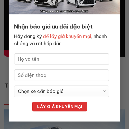
Nhận báo giá ưu đãi đặc biệt
Hãy đăng ký
để lấy giá khuyến mại
, nhanh
chóng và rất hấp dẫn
TIN TỨC & KHUYẾN MÃI
TIN TỨC
KHUYẾN MẠI
GÓC KỸ THUẬT