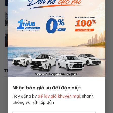
Hưởng ứng Ngày Môi Trường Thế
Giới Năm 2024
Apple carplay là gì? Cách kết nối
Apple carplay trên ô tô
TIN TỨC
Nhận báo giá ưu đãi đặc biệt
Hãy đăng ký
để lấy giá khuyến mại
, nhanh
chóng và rất hấp dẫn