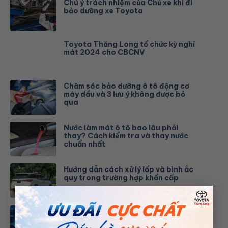
Chú ý trách nhiệm của Chủ xe khi đi
bảo dưỡng xe Toyota
Toyota Thăng Long tổ chức kỳ nghỉ
mát 2024 cho CBCNV
Chăm sóc bảo dưỡng ô tô động cơ
máy dầu và 3 lưu ý không được bỏ
qua
Nước làm mát ô tô bao lâu phải
thay? Cách kiểm tra và thay nước
chuẩn nhất
Hướng dẫn cách xử lý lốp và bình ắc
quy trong trường hợp khẩn cấp
×
Toyota Việt Nam tổng kết thành
tựu 6 tháng đầu năm 2023