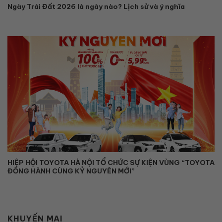
Ngày Trái Đất 2026 là ngày nào? Lịch sử và ý nghĩa
HIỆP HỘI TOYOTA HÀ NỘI TỔ CHỨC SỰ KIỆN VÙNG “TOYOTA
ĐỒNG HÀNH CÙNG KỶ NGUYÊN MỚI”
KHUYẾN MẠI