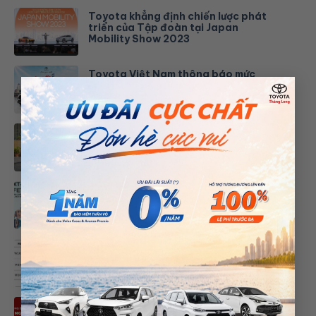
Toyota khẳng định chiến lược phát
triển của Tập đoàn tại Japan
Mobility Show 2023
Toyota Việt Nam thông báo mức
giá mới cho một số mẫu xe và sự trở
×
lại của mẫu xe Hilux
Toyota Wigo hoàn toàn mới chính
thức ra mắt tại Việt Nam
Công nghệ TSS là gì?
TOYOTA VIỆT NAM THÔNG BÁO
CHƯƠNG TRÌNH TRIỆU HỒI ĐỂ BỔ
SUNG ĐIỂM HÀN Ở SÀN XE TRÊN
DÒNG XE VELOZ CROSS VÀ
AVANZA PREMIO
THÔNG BÁO LỊCH NGHỈ TẾT