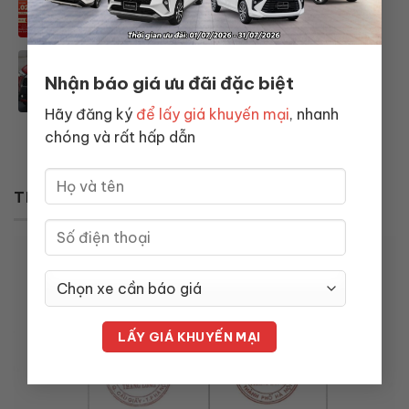
NGUYÊN ĐÁN 2026 – TOYOTA
THĂNG LONG
Nắp capo là gì? Cách đóng mở và
xử lý nắp capo xe ô tô khi bị kẹt
Nhận báo giá ưu đãi đặc biệt
Hãy đăng ký
để lấy giá khuyến mại
, nhanh
chóng và rất hấp dẫn
TIN TỨC