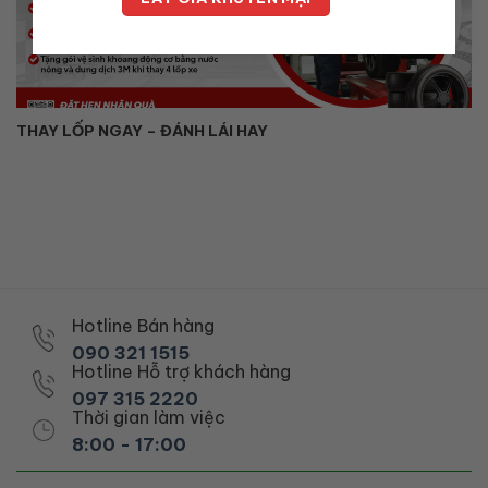
THAY LỐP NGAY – ĐÁNH LÁI HAY
Hotline Bán hàng
090 321 1515
Hotline Hỗ trợ khách hàng
097 315 2220
Thời gian làm việc
8:00 - 17:00