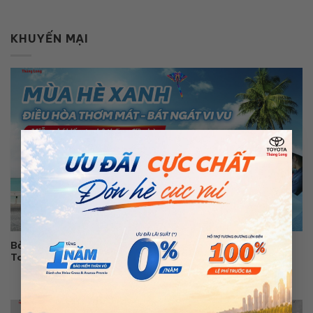
KHUYẾN MẠI
×
Bảo Dưỡng Điều Hòa Ô Tô Thơm Mát, Bát Ngát Vi Vu Cùng
Toyota Thăng Long