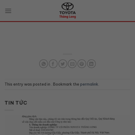
Skip
to
content
This entry was posted in . Bookmark the
permalink
.
TIN TỨC