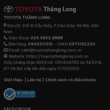
TOYOTA THĂNG LONG
Địa chỉ:
316 Đ.Cầu Giấy, P.Cầu Giấy, Hà Nội, Việt
Nam
Điện thoại:
024.3833.8888
Bán hàng:
0903211515
- CSKH
0973152220
Email:
cskh@toyotathanglong.com.vn
Website:
https://toyotathanglong.com.vn
Giấy chứng nhận ĐKKD số: 0101434765 do Sở KH &
ĐT Hà Nội cấp lần đầu ngày 17/01/2003
Giới thiệu
|
Liên hệ
|
Chính sách và điều khoản
FACECBOOK