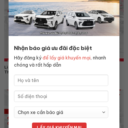
Nhận báo giá ưu đãi đặc biệt
Hãy đăng ký
để lấy giá khuyến mại
, nhanh
chóng và rất hấp dẫn
Lì Xì Đầu Xuân – Khởi Đầu Vạn Dặm Bình An Cùng Toyota
Thăng Long