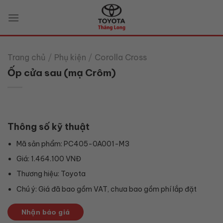
Skip
to
content
Trang chủ
/
Phụ kiện
/
Corolla Cross
Ốp cửa sau (mạ Crôm)
Thông số kỹ thuật
Mã sản phẩm: PC405-0A001-M3
Giá: 1.464.100 VNĐ
Thương hiệu: Toyota
Chú ý: Giá đã bao gồm VAT, chưa bao gồm phí lắp đặt
Nhận báo giá