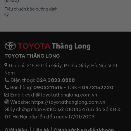
(EM60)
Tiêu chuẩn bảo dưỡng định
kỳ
TOYOTA THĂNG LONG
Địa chỉ:
316 Đ.Cầu Giấy, P.Cầu Giấy, Hà Nội, Việt
Nam
Điện thoại:
024.3833.8888
Bán hàng:
0903211515
- CSKH
0973152220
Email:
cskh@toyotathanglong.com.vn
Website:
https://toyotathanglong.com.vn
Giấy chứng nhận ĐKKD số: 0101434765 do Sở KH &
ĐT Hà Nội cấp lần đầu ngày 17/01/2003
Giới thiệu
|
Liên hệ
|
Chính sách và điều khoản