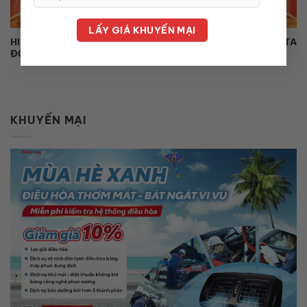
HIỆP HỘI TOYOTA HÀ NỘI TỔ CHỨC SỰ KIỆN VÙNG “TOYOTA
ĐỒNG HÀNH CÙNG KỶ NGUYÊN MỚI”
KHUYẾN MẠI