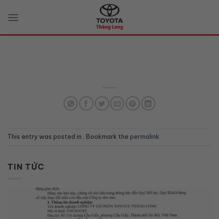
Skip
to
content
This entry was posted in . Bookmark the
permalink
.
TIN TỨC