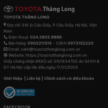
TOYOTA THĂNG LONG
Địa chỉ:
316 Đ.Cầu Giấy, P.Cầu Giấy, Hà Nội, Việt
Nam
Điện thoại:
024.3833.8888
Bán hàng:
0903211515
- CSKH
0973152220
Email:
cskh@toyotathanglong.com.vn
Website:
https://toyotathanglong.com.vn
Giấy chứng nhận ĐKKD số: 0101434765 do Sở KH &
ĐT Hà Nội cấp lần đầu ngày 17/01/2003
Giới thiệu
|
Liên hệ
|
Chính sách và điều khoản
FACECBOOK