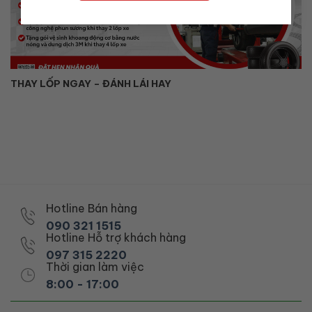
THAY LỐP NGAY – ĐÁNH LÁI HAY
Hotline Bán hàng
090 321 1515
Hotline Hỗ trợ khách hàng
097 315 2220
Thời gian làm việc
8:00 - 17:00