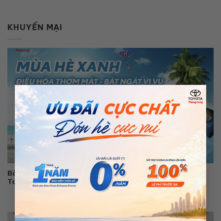
KHUYẾN MẠI
×
Bảo Dưỡng Điều Hòa Ô Tô Thơm Mát, Bát Ngát Vi Vu Cùng
Toyota Thăng Long