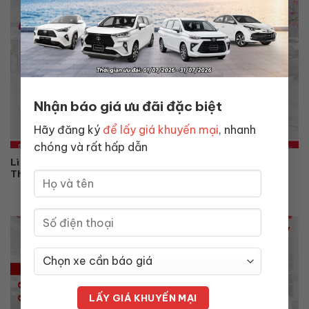
Nhận báo giá ưu đãi đặc biệt
Hãy đăng ký
để lấy giá khuyến mại
, nhanh
chóng và rất hấp dẫn
Lì Xì Đầu Xuân – Khởi Đầu Vạn Dặm Bình An Cùng Toyota
Thăng Long