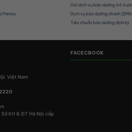
Gói dịch vụ bảo dưỡng trả trướ
a Premio
Dịch vụ bảo dưỡng nhanh (EM6
Tiêu chuẩn bảo dưỡng định kỳ
FACECBOOK
Nội, Việt Nam
2220
vn
 Sở KH & ĐT Hà Nội cấp