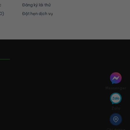
c
Đăng ký lái thử
0)
Đặt hẹn dịch vụ
Messenger
Zalo
Chỉ đường