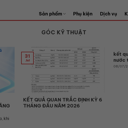
Sản phẩm
Phụ kiện
Dịch vụ
K
GÓC KỸ THUẬT
kết qu
31
nước 
Jul
08/07/
KẾT QUẢ QUAN TRẮC ĐỊNH KỲ 6
HĂNG
THÁNG ĐẦU NĂM 2026
, khi