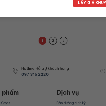
ết
 áp dụng
1
2
Hotline Hỗ trợ khách hàng
097 315 2220
n phẩm
Dịch vụ
a Cross
Bảo dưỡng định kỳ