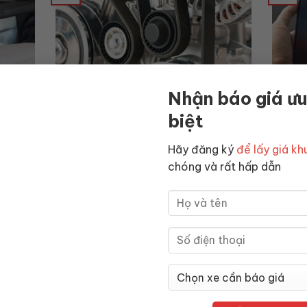
hải
Dây curoa là gì? Phân loại, thông
Apple
Nhận báo giá ưu
y nước
số và cách tính độ dài chuẩn
Apple
biệt
Dây curoa là phụ kiện có dạng sợi dài, màu
Apple 
g dịch
đen, liền mạch (làm từ
minh do
Hãy đăng ký
để lấy giá k
chóng và rất hấp dẫn