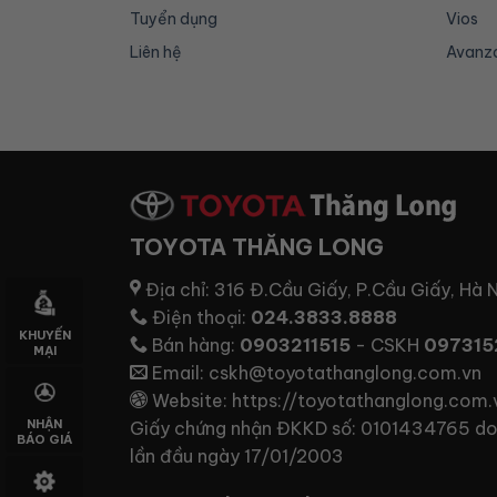
Tuyển dụng
Vios
Liên hệ
Avanz
TOYOTA THĂNG LONG
Địa chỉ:
316 Đ.Cầu Giấy, P.Cầu Giấy, Hà 
Điện thoại:
024.3833.8888
KHUYẾN
Bán hàng:
0903211515
- CSKH
097315
MẠI
Email:
cskh@toyotathanglong.com.vn
Website:
https://toyotathanglong.com.
NHẬN
Giấy chứng nhận ĐKKD số: 0101434765 do
BÁO GIÁ
lần đầu ngày 17/01/2003