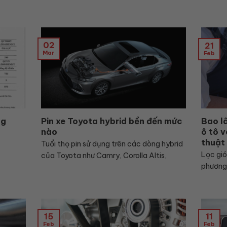
02
21
Mar
Feb
ng
Pin xe Toyota hybrid bền đến mức
Bao l
nào
ô tô 
thuật
Tuổi thọ pin sử dụng trên các dòng hybrid
Lọc gió
của Toyota như Camry, Corolla Altis,
phương 
15
11
Feb
Feb