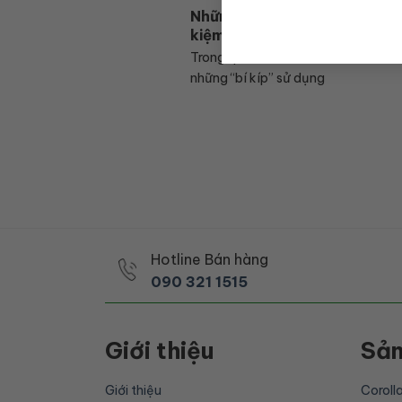
Những “mẹo” lái xe Hybrid ti
kiệm nhiên liệu nhất
Trong quá trình lái xe, nếu biết và
những “bí kíp” sử dụng
Hotline Bán hàng
090 321 1515
Giới thiệu
Sả
Giới thiệu
Coroll