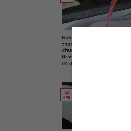
Nước làm mát ô tô bao lâu p
thay? Cách kiểm tra và tha
chuẩn nhất
Nước làm mát ô tô là một loại dun
đặc biệt cho xe hơi
14
Aug